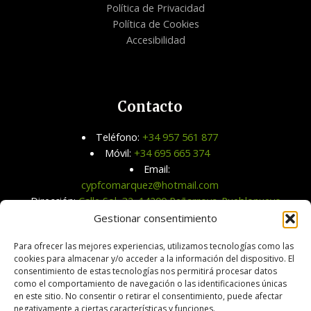
Política de Privacidad
Política de Cookies
Accesibilidad
Contacto
Teléfono:
+34 957 561 877
Móvil:
+34 695 665 374
Email:
cypfcomarquez@hotmail.com
Dirección:
Calle Sol, 32, 14200 Peñarroya-Pueblonuevo,
Córdoba
Gestionar consentimiento
Para ofrecer las mejores experiencias, utilizamos tecnologías como las
cookies para almacenar y/o acceder a la información del dispositivo. El
consentimiento de estas tecnologías nos permitirá procesar datos
como el comportamiento de navegación o las identificaciones únicas
en este sitio. No consentir o retirar el consentimiento, puede afectar
negativamente a ciertas características y funciones.