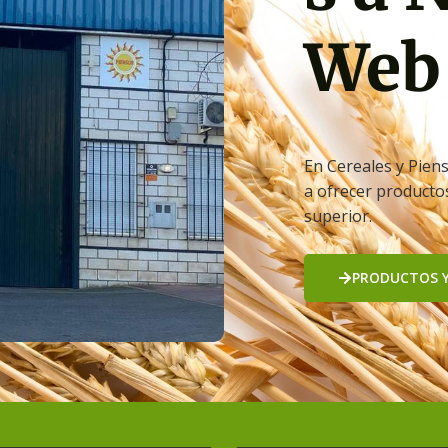
Web
En Cereales y Pien
a ofrecer productos
superior.
PRODUCTOS Y