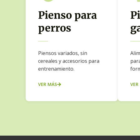
Pienso para
P
perros
g
Piensos variados, sin
Alim
cereales y accesorios para
para
entrenamiento.
for
VER MÁS
VER