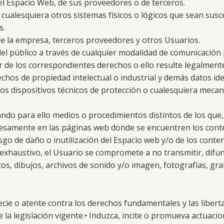
del Espacio Web, de sus proveedores o de terceros.
o cualesquiera otros sistemas físicos o lógicos que sean sus
s.
 de la empresa, terceros proveedores y otros Usuarios.
 del público a través de cualquier modalidad de comunicación
r de los correspondientes derechos o ello resulte legalment
chos de propiedad intelectual o industrial y demás datos ide
 los dispositivos técnicos de protección o cualesquiera mec
ndo para ello medios o procedimientos distintos de los que,
presamente en las páginas web donde se encuentren los conte
go de daño o inutilización del Espacio web y/o de los conten
o exhaustivo, el Usuario se compromete a no transmitir, difu
os, dibujos, archivos de sonido y/o imagen, fotografías, gra
cie o atente contra los derechos fundamentales y las libert
 la legislación vigente.• Induzca, incite o promueva actuacio