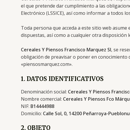
el que pretende dar cumplimiento a las obligacione
Electrónico (LSSICE), así como informar a todos lo
Toda persona que acceda a este sitio web asume e
dispuestas, así como a cualquier otra disposición l
Cereales Y Piensos Francisco Marquez Sl
, se res
obligación de preavisar o poner en conocimiento d
«piensosmarquez.com».
1. DATOS IDENTIFICATIVOS
Denominación social:
Cereales Y Piensos Francis
Nombre comercial:
Cereales Y Piensos Fco Márq
NIF:
B14444988
Domicilio:
Calle Sol, 0, 14200 Peñarroya-Pueblon
2. OBJETO