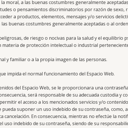
, a la moral, a las buenas costumbres generalmente aceptadas
tudes o pensamientos discriminatorios por razón de sexo, raz
ceder a productos, elementos, mensajes y/o servicios delicti
 y a las buenas costumbres generalmente aceptadas o al orden
peligrosas, de riesgo o nocivas para la salud y el equilibrio p
 materia de protección intelectual o industrial perteneciente
nal y familiar o a la propia imagen de las personas.
 que impida el normal funcionamiento del Espacio Web.
tenidos del Espacio Web, se le proporcionara una contraseña,
nsecuencia, será responsable de su adecuada custodia y co
ermitir el acceso a los mencionados servicios y/o contenid
ue pueda suponer un uso indebido de su contraseña, como, a t
ta cancelación. En consecuencia, mientras no efectúe la noti
l uso indebido de su contraseña, siendo de su responsabilidad