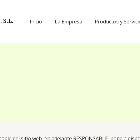
 S.L.
Inicio
La Empresa
Productos y Servici
l
sable del sitio web, en adelante RESPONSABLE, pone a dispo