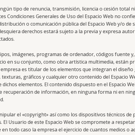
gún tipo de renuncia, transmisión, licencia o cesión total n
tes Condiciones Generales de Uso del Espacio Web no confi
, distribución o comunicación pública del Espacio Web y/o de
lesquiera derechos estará sujeto a la previa y expresa autor
ctados.
tipos, imágenes, programas de ordenador, códigos fuente y, 
acio en su conjunto, como obra artística multimedia, están 
a empresa es titular de los elementos que integran el diseñ
texturas, gráficos y cualquier otro contenido del Espacio W
de dichos elementos. El contenido dispuesto en el Espacio We
 de recuperación de información, en ninguna forma ni en nin
d.
ipular el «copyright» así como los dispositivos técnicos de
. El Usuario de este Espacio Web se compromete a respetar 
 en todo caso la empresa el ejercicio de cuantos medios o a