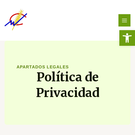
Ir
MAI
al
MEN
contenido
Abrir
APARTADOS LEGALES
Política de
Privacidad