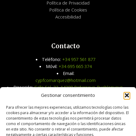
Política de Privacidad
Política de Cookies
Accesibilidad
Contacto
Teléfono:
+34 957 561 877
Móvil:
+34 695 665 374
Email:
cypfcomarquez@hotmail.com
Dirección:
Calle Sol, 32, 14200 Peñarroya-Pueblonuevo,
Córdoba
Gestionar consentimiento
Para ofrecer las mejores experiencias, utilizamos tecnologías como las
cookies para almacenar y/o acceder a la información del dispositivo. El
consentimiento de estas tecnologías nos permitirá procesar datos
como el comportamiento de navegación o las identificaciones únicas
en este sitio. No consentir o retirar el consentimiento, puede afectar
negativamente a ciertas características y funciones.