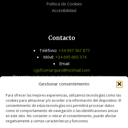
Política de Cookies
Accesibilidad
Contacto
Teléfono:
+34 957 561 877
Móvil:
+34 695 665 374
Email:
cypfcomarquez@hotmail.com
Dirección:
Calle Sol, 32, 14200 Peñarroya-Pueblonuevo,
Córdoba
Gestionar consentimiento
Para ofrecer las mejores experiencias, utilizamos tecnologías como las
cookies para almacenar y/o acceder a la información del dispositivo. El
consentimiento de estas tecnologías nos permitirá procesar datos
como el comportamiento de navegación o las identificaciones únicas
en este sitio. No consentir o retirar el consentimiento, puede afectar
negativamente a ciertas características y funciones.
Copyright © 2026 | Cereales y Piensos Fco. Márquez, S.L.