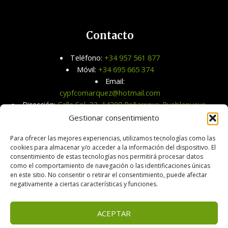
Contacto
Teléfono:
+34 957 561 877
Móvil:
+34 695 665 374
Email:
cypfcomarquez@hotmail.com
Dirección:
Calle Sol, 32, 14200 Peñarroya-Pueblonuevo,
Córdoba
Gestionar consentimiento
Para ofrecer las mejores experiencias, utilizamos tecnologías como las
cookies para almacenar y/o acceder a la información del dispositivo. El
consentimiento de estas tecnologías nos permitirá procesar datos
como el comportamiento de navegación o las identificaciones únicas
en este sitio. No consentir o retirar el consentimiento, puede afectar
negativamente a ciertas características y funciones.
Copyright © 2026 | Cereales y Piensos Fco. Márquez, S.L.
ACEPTAR